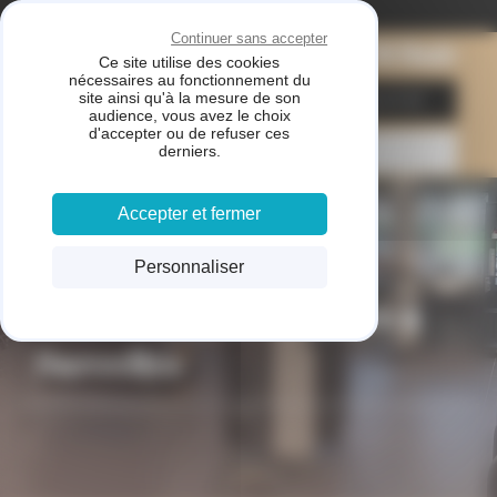
Panneau de gestion des cookies
Votre salon de coiffure Sarcelles 95200
Continuer sans accepter
Mona'M Hair
Ce site utilise des cookies
nécessaires au fonctionnement du
site ainsi qu'à la mesure de son
01 86 04 47 87
audience, vous avez le choix
d'accepter ou de refuser ces
derniers.
Prendre RDV
Accepter et fermer
Personnaliser
Votre salon de coiffure à
Sarcelles